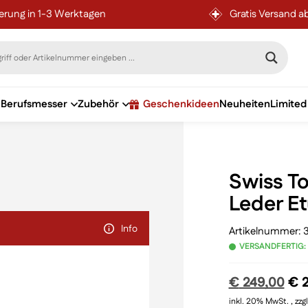
ferung in 1-3 Werktagen
Gratis Versand a
Berufsmesser
Zubehör
Geschenkideen
Neuheiten
Limited
Swiss To
Leder Et
Info
Artikelnummer:
3
VERSANDFERTIG:
Urs
€
249,00
€
2
Pre
inkl. 20% MwSt. , zzg