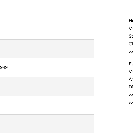
H
Vi
S
C
w
E
9949
V
Al
D
ww
w