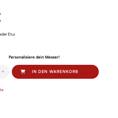
r:
ist:
49,00
€ 215,00.
m
n
eder Etui
Personalisiere dein Messer!
IN DEN WARENKORB
+
te