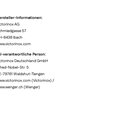
ersteller-Informationen:
ctorinox AG
chmiedgasse 57
H-6438 Ibach
ww.victorinox.com
U-verantwortliche Person:
ictorinox Deutschland GmbH
fred-Nobel-Str. 5
E-79761 Waldshut-Tiengen
w.victorinox.com (Victorinox) /
ww.wenger.ch (Wenger)