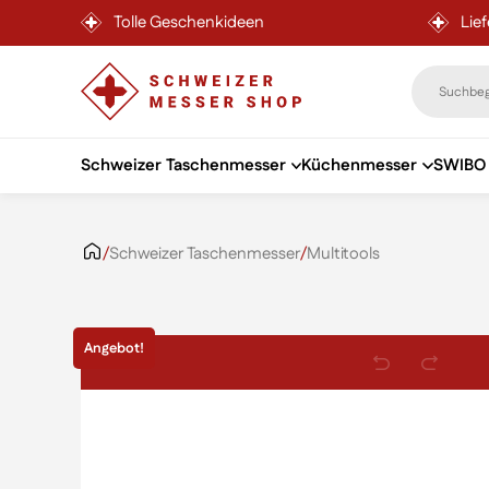
Tolle Geschenkideen
Lie
Schweizer Taschenmesser
Küchenmesser
SWIBO 
Zum Inhalt springen
/
Schweizer Taschenmesser
/
Multitools
Angebot!