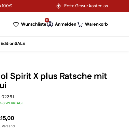
b 100€
Erste Gravur kostenlos
0
Wunschliste
Anmelden
Warenkorb
 Edition
SALE
ol Spirit X plus Ratsche mit
ui
.0236.L
 1-3 WERKTAGE
prünglicher
Aktueller
15,00
is
Preis
l. Versand