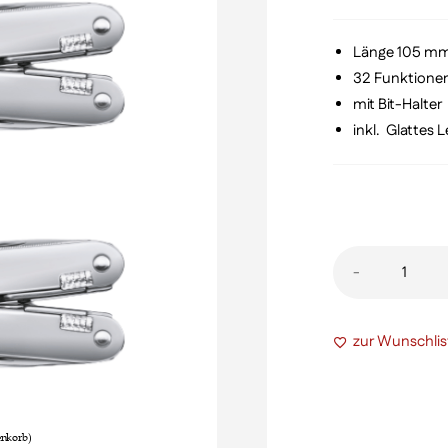
wa
€ 2
Länge 105 m
32 Funktione
mit Bit-Halter
inkl. Glattes L
Swiss
-
Tool
Spirit
zur Wunschlis
X
plus
Ratsche
mit