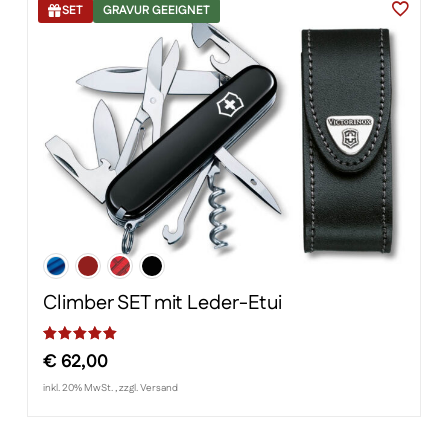
SET
GRAVUR GEEIGNET
Climber SET mit Leder-Etui
€
62,00
Bewertet mit
von 5, basierend auf
Kundenbewertung
inkl. 20% MwSt. , zzgl. Versand