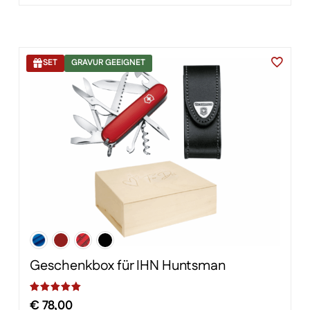
SET
GRAVUR GEEIGNET
Geschenkbox für IHN Huntsman
€
78,00
Bewertet mit
von 5, basierend auf
Kundenbewertungen