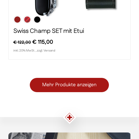
Swiss Champ SET mit Etui
Ursprünglicher
Aktueller
€
115,00
€
122,00
Preis
Preis
inkl. 20% MwSt. , zzgl. Versand
war:
ist:
€ 122,00
€ 115,00.
Mehr Produkte anzeigen