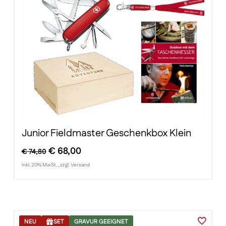
Junior Fieldmaster Geschenkbox Klein
Ursprünglicher
Aktueller
€
68,00
€
74,80
Preis
Preis
inkl. 20% MwSt. , zzgl. Versand
war:
ist:
€ 74,80
€ 68,00.
NEU
SET
GRAVUR GEEIGNET