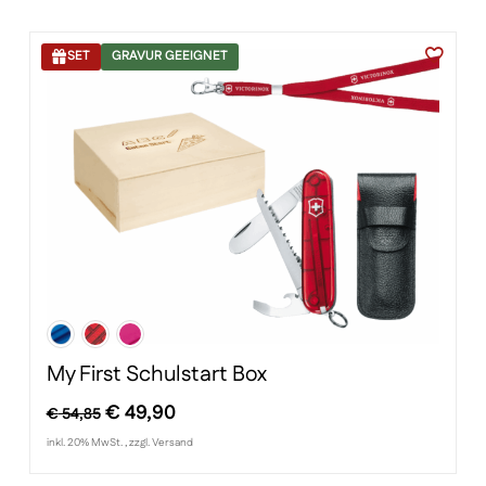
SET
GRAVUR GEEIGNET
My First Schulstart Box
Ursprünglicher
Aktueller
€
49,90
€
54,85
Preis
Preis
inkl. 20% MwSt. , zzgl. Versand
war:
ist: