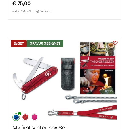
€
75,00
inkl. 20% MwSt. , zzgl. Versand
SET
GRAVUR GEEIGNET
My first Victorinox Set