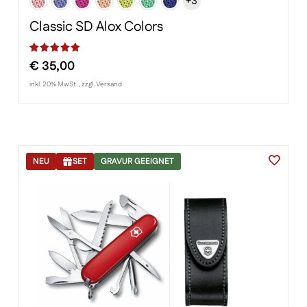
+3
Classic SD Alox Colors
€
35,00
Bewertet mit
von 5, basierend auf
Kundenbewertungen
inkl. 20% MwSt. , zzgl. Versand
NEU
SET
GRAVUR GEEIGNET