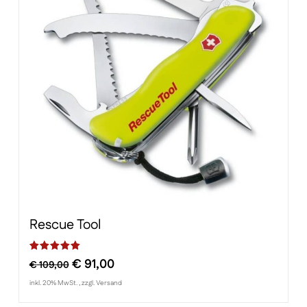
Rescue Tool
Ursprünglicher
Aktueller
€
91,00
Bewertet mit
von 5, basierend auf
Kundenbewertung
€
109,00
Preis
Preis
inkl. 20% MwSt. , zzgl. Versand
war:
ist: