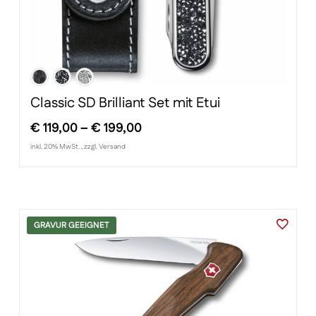
Classic SD Brilliant Set mit Etui
Preisspanne:
€
119,00
–
€
199,00
€ 119,00
inkl. 20% MwSt. , zzgl. Versand
bis
€ 199,00
GRAVUR GEEIGNET