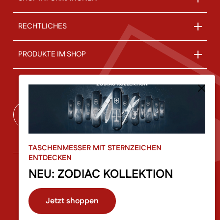
RECHTLICHES
PRODUKTE IM SHOP
ÜBER UNS
Vertrag widerrufen
TASCHENMESSER MIT STERNZEICHEN
ENTDECKEN
NEU: ZODIAC KOLLEKTION
© 2026 Schweizer Messer Shop by Haus der Schlösser |
Jetzt shoppen
Stockhofstraße 32 | 4020 Linz | made with Love by