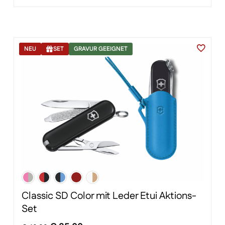
war:
ist:
€ 122,00
€ 115,00.
NEU
SET
GRAVUR GEEIGNET
Classic SD Color mit Leder Etui Aktions-
Set