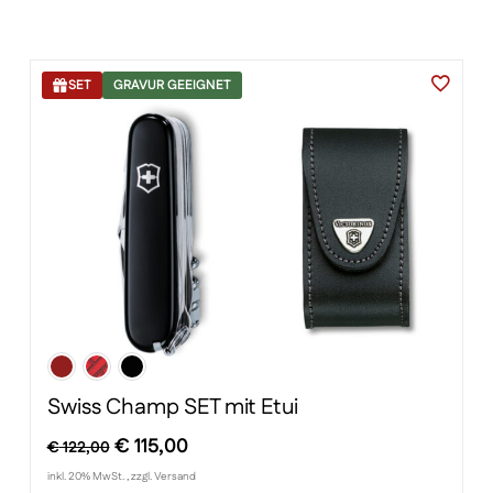
€ 109,00
€ 91,00.
SET
GRAVUR GEEIGNET
Swiss Champ SET mit Etui
Ursprünglicher
Aktueller
€
115,00
€
122,00
Preis
Preis
inkl. 20% MwSt. , zzgl. Versand