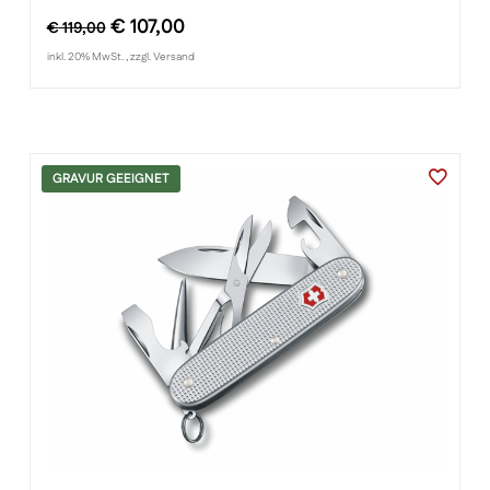
Ursprünglicher
Aktueller
€
107,00
€
119,00
Preis
Preis
inkl. 20% MwSt. , zzgl. Versand
war:
ist:
€ 119,00
€ 107,00.
GRAVUR GEEIGNET