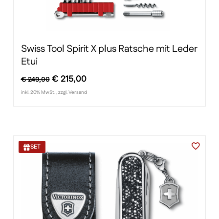
Swiss Tool Spirit X plus Ratsche mit Leder
Etui
Ursprünglicher
Aktueller
€
215,00
€
249,00
Preis
Preis
inkl. 20% MwSt. , zzgl. Versand
war:
ist:
€ 249,00
€ 215,00.
SET