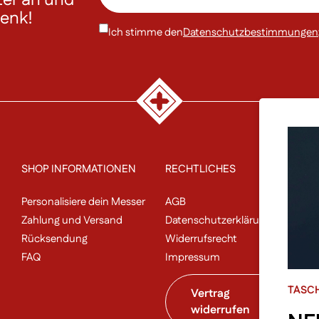
henk!
Ich stimme den
Datenschutzbestimmungen
SHOP INFORMATIONEN
RECHTLICHES
P
Personalisiere dein Messer
AGB
Un
Zahlung und Versand
Datenschutzerklärung
N
Rücksendung
Widerrufsrecht
Sa
FAQ
Impressum
Al
TASC
Vertrag
widerrufen