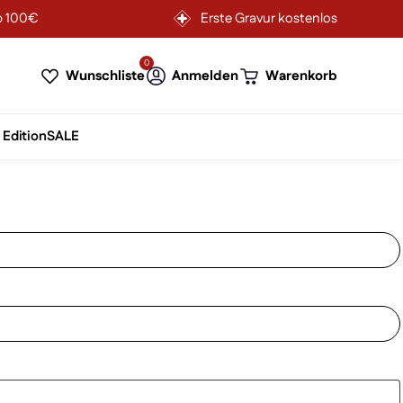
b 100€
Erste Gravur kostenlos
0
Wunschliste
Anmelden
Warenkorb
 Edition
SALE