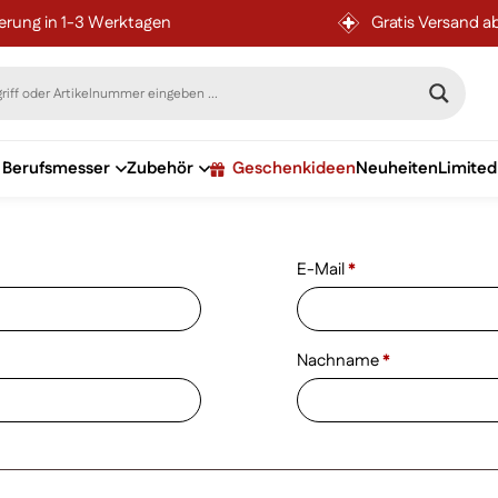
ferung in 1-3 Werktagen
Gratis Versand a
Berufsmesser
Zubehör
Geschenkideen
Neuheiten
Limited
erforderlich
E-Mail
*
erforderlich
Nachname
*