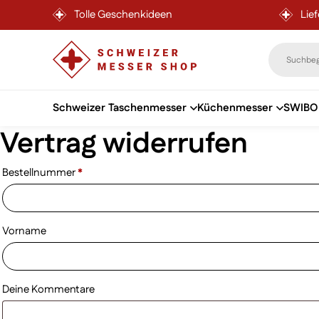
Tolle Geschenkideen
Lie
Schweizer Taschenmesser
Küchenmesser
SWIBO 
Vertrag widerrufen
Zum Inhalt springen
Vertrag widerrufen
erforderlich
Bestellnummer
Page URI *erforderlich
*
Vorname
Deine Kommentare