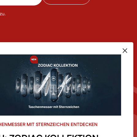
zu.
RODUKTE IM SHOP
ÜBER UNS
sere Bestseller
Team
euheiten
Unsere Story
le
Filialen
le Kategorien im Shop
Blog
Newsletter Anmeldung
HENMESSER MIT STERNZEICHEN ENTDECKEN