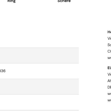
Ring
Schere
H
Vi
S
C
w
E
336
V
Al
D
ww
w