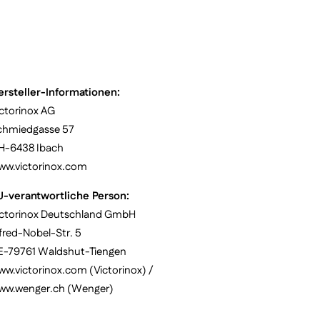
ersteller-Informationen:
ctorinox AG
chmiedgasse 57
H-6438 Ibach
ww.victorinox.com
U-verantwortliche Person:
ictorinox Deutschland GmbH
fred-Nobel-Str. 5
E-79761 Waldshut-Tiengen
w.victorinox.com (Victorinox) /
ww.wenger.ch (Wenger)