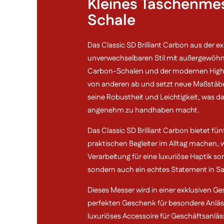
Kleines Taschenmes
Schale
Das Classic SD Brilliant Carbon aus der exk
unverwechselbaren Stil mit außergewöhnli
Carbon-Schalen und der modernen Hight
von anderen ab und setzt neue Maßstäbe 
seine Robustheit und Leichtigkeit, was d
angenehm zu handhaben macht.
Das Classic SD Brilliant Carbon bietet fü
praktischen Begleiter im Alltag machen, w
Verarbeitung für eine luxuriöse Haptik so
sondern auch ein echtes Statement in S
Dieses Messer wird in einer exklusiven G
perfekten Geschenk für besondere Anläss
luxuriöses Accessoire für Geschäftsanlä