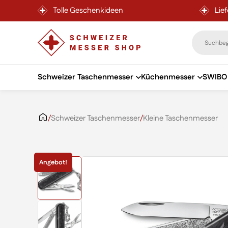
Tolle Geschenkideen
Lie
Schweizer Taschenmesser
Küchenmesser
SWIBO 
Zum Inhalt springen
/
Schweizer Taschenmesser
/
Kleine Taschenmesser
Angebot!