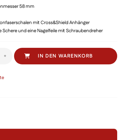
79,00
€ 140,00.
henmesser 58 mm
onfaserschalen mit Cross&Shield Anhänger
ne Schere und eine Nagelfeile mit Schraubendreher
IN DEN WARENKORB
+
te