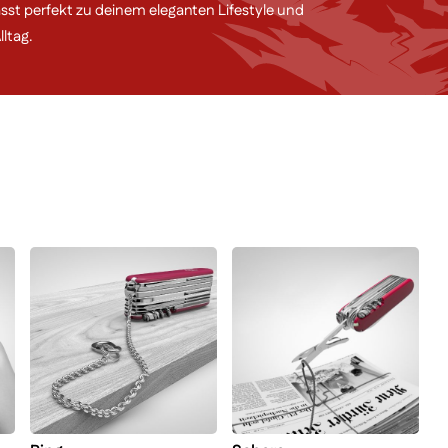
asst perfekt zu deinem eleganten Lifestyle und
ltag.