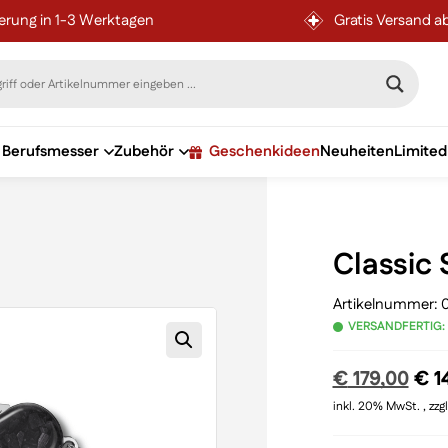
ferung in 1-3 Werktagen
Gratis Versand a
Berufsmesser
Zubehör
Geschenkideen
Neuheiten
Limited
Classic 
Artikelnummer:
VERSANDFERTIG:
Urs
€
179,00
€
1
Pre
inkl. 20% MwSt. , zzg
war