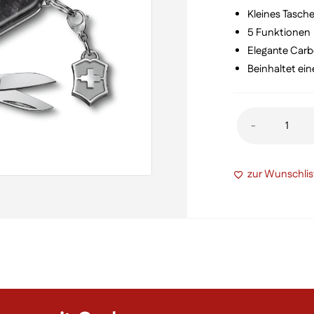
€ 1
Kleines Tasc
5 Funktionen
Elegante Carb
Beinhaltet ei
Classic
-
SD
Brilliant
zur Wunschlis
Carbon
Menge