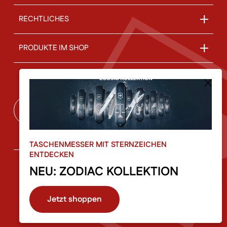
RECHTLICHES
PRODUKTE IM SHOP
ÜBER UNS
Vertrag widerrufen
TASCHENMESSER MIT STERNZEICHEN
ENTDECKEN
NEU: ZODIAC KOLLEKTION
© 2026 Schweizer Messer Shop by Haus der Schlösser |
Jetzt shoppen
Stockhofstraße 32 | 4020 Linz | made with Love by