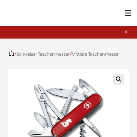
Erste Gravur kostenlos
Zum Inhalt springen
/
Schweizer Taschenmesser
/
Mittlere Taschenmesser