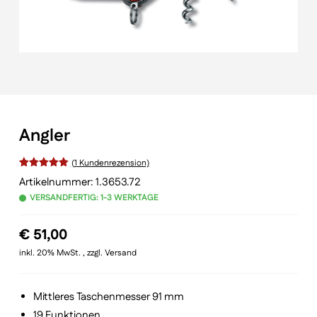
Angler
(
1
Kundenrezension)
Bewertet
Artikelnummer:
1.3653.72
VERSANDFERTIG: 1-3 WERKTAGE
mit
von 5,
basierend
€
51,00
auf
inkl. 20% MwSt. , zzgl. Versand
Kundenbewertung
Mittleres Taschenmesser 91 mm
19 Funktionen