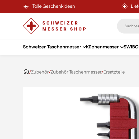
Tolle Geschenkideen
Lie
Schweizer Taschenmesser
Küchenmesser
SWIBO 
Zum Inhalt springen
/
Zubehör
/
Zubehör Taschenmesser
/
Ersatzteile