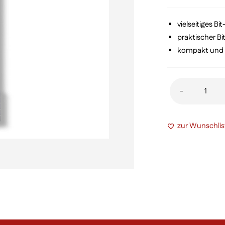
vielseitiges Bi
praktischer B
kompakt und h
Bit
-
Schlüssel
Menge
zur Wunschlis