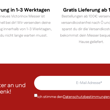
rung in 1-3 Werktagen
Gratis Lieferung ab
 neues Victorinox Messer ist
Bestellungen ab 100€ versen
nell bei dir! Wir versenden deine
versandkostenfrei nach Ö und
ng innerhalb von 1-3 Werktagen,
sparst du dir die Versandkos
du nicht lange warten musst.
bekommst dein Messer bequ
Hause geliefert.
er an und
henk!
Ich stimme den
Datenschutzbestimmungen