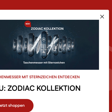
RODUKTE IM SHOP
ÜBER UNS
sere Bestseller
Team
euheiten
Unsere Story
le
Filialen
le Kategorien im Shop
Blog
Newsletter Anmeldung
HENMESSER MIT STERNZEICHEN ENTDECKEN
U: ZODIAC KOLLEKTION
etzt shoppen