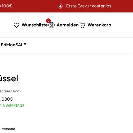
b 100€
Erste Gravur kostenlos
0
Wunschliste
Anmelden
Warenkorb
 Edition
SALE
üssel
nrezension)
3.0303
 1-3 WERKTAGE
l. Versand