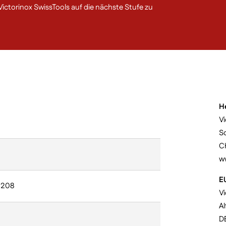
ictorinox SwissTools auf die nächste Stufe zu
H
Vi
S
C
w
E
1208
V
Al
D