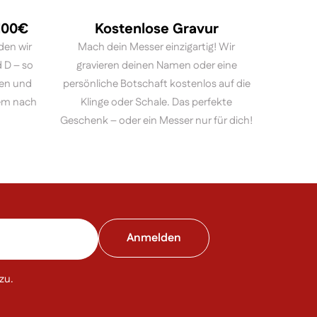
 100€
Kostenlose Gravur
den wir
Mach dein Messer einzigartig! Wir
 D – so
gravieren deinen Namen oder eine
ten und
persönliche Botschaft kostenlos auf die
em nach
Klinge oder Schale. Das perfekte
Geschenk – oder ein Messer nur für dich!
zu.