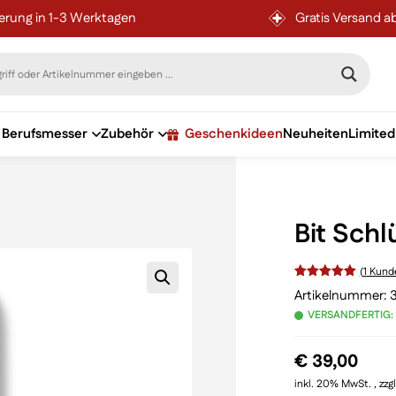
ferung in 1-3 Werktagen
Gratis Versand a
Berufsmesser
Zubehör
Geschenkideen
Neuheiten
Limited
Bit Schl
(
1
Kunde
Bewertet
Artikelnummer:
VERSANDFERTIG:
mit
von 5,
basierend
€
39,00
auf
inkl. 20% MwSt. , zzg
Kundenbewertung