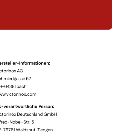
ersteller-Informationen:
ctorinox AG
chmiedgasse 57
H-6438 Ibach
ww.victorinox.com
U-verantwortliche Person:
ictorinox Deutschland GmbH
fred-Nobel-Str. 5
E-79761 Waldshut-Tiengen