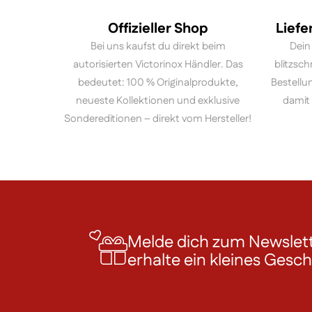
Offizieller Shop
Liefe
Bei uns kaufst du direkt beim
Dein
autorisierten Victorinox Händler. Das
blitzsch
bedeutet: 100 % Originalprodukte,
Bestellu
neueste Kollektionen und exklusive
damit 
Sondereditionen – direkt vom Hersteller!
Melde dich zum Newslett
erhalte ein kleines Gesc