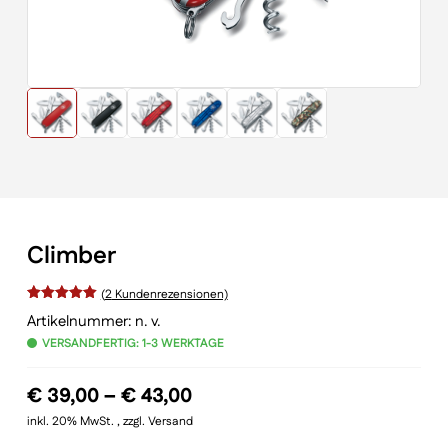
Climber
(
2
Kundenrezensionen)
Bewertet
Artikelnummer:
n. v.
VERSANDFERTIG: 1-3 WERKTAGE
mit
von 5,
basierend
Preisspanne:
€
39,00
–
€
43,00
auf
€ 39,00
inkl. 20% MwSt. , zzgl. Versand
Kundenbewertungen
bis