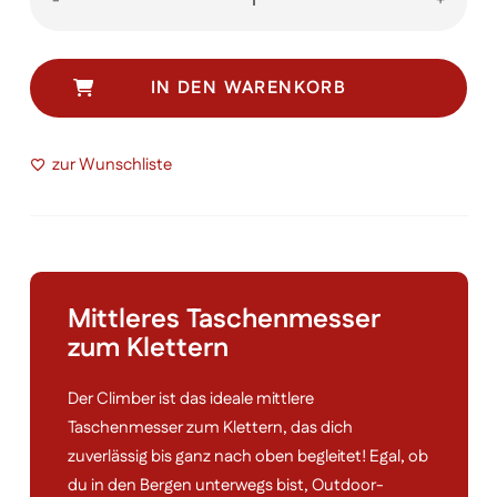
-
+
Menge
IN DEN WARENKORB
zur Wunschliste
Mittleres Taschenmesser
zum Klettern
Der Climber ist das ideale mittlere
Taschenmesser zum Klettern, das dich
zuverlässig bis ganz nach oben begleitet! Egal, ob
du in den Bergen unterwegs bist, Outdoor-