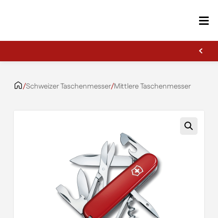
Erste Gravur kostenlos
Zum Inhalt springen
/
Schweizer Taschenmesser
/
Mittlere Taschenmesser