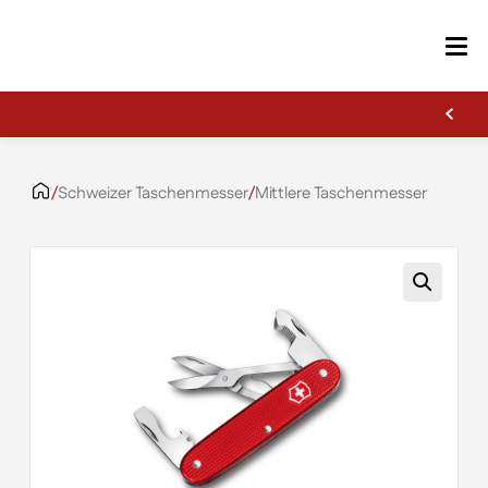
Erste Gravur kostenlos
Zum Inhalt springen
/
Schweizer Taschenmesser
/
Mittlere Taschenmesser