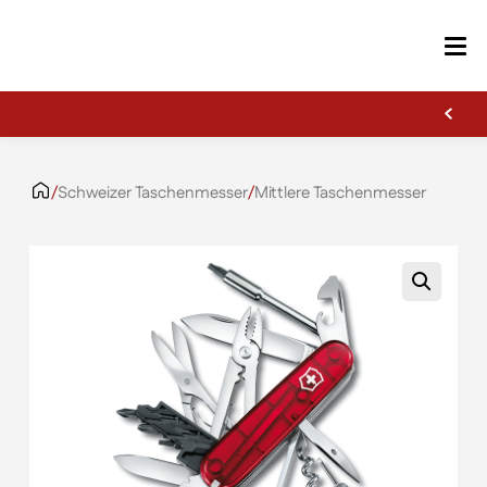
Erste Gravur kostenlos
Zum Inhalt springen
/
Schweizer Taschenmesser
/
Mittlere Taschenmesser