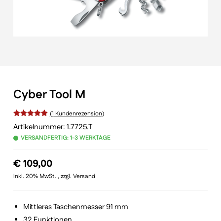
Cyber Tool M
(
1
Kundenrezension)
Bewertet
Artikelnummer:
1.7725.T
VERSANDFERTIG: 1-3 WERKTAGE
mit
von 5,
basierend
€
109,00
auf
inkl. 20% MwSt. , zzgl. Versand
Kundenbewertung
Mittleres Taschenmesser 91 mm
32 Funktionen