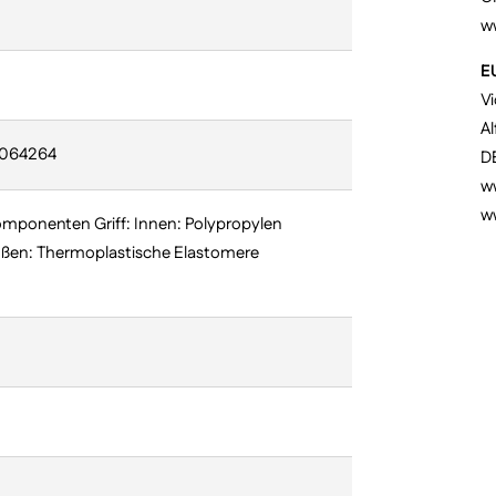
w
E
V
Al
0064264
D
ww
w
mponenten Griff: Innen: Polypropylen
ußen: Thermoplastische Elastomere