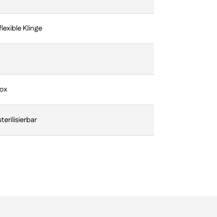
lexible Klinge
nox
terilisierbar