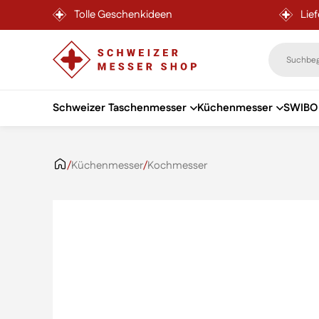
Tolle Geschenkideen
Lie
Schweizer Taschenmesser
Küchenmesser
SWIBO 
Zum Inhalt springen
/
Küchenmesser
/
Kochmesser