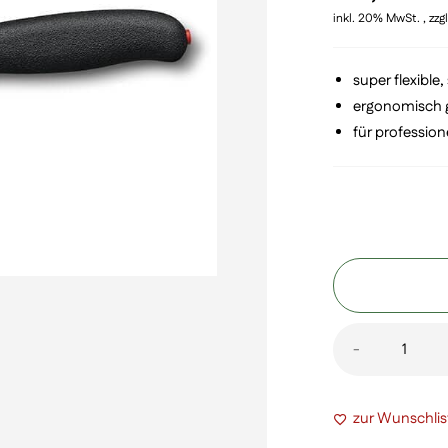
inkl. 20% MwSt. , zzg
Kundenbewertung
super flexible
ergonomisch 
für profession
Fibrox
-
Dual
Grip
zur Wunschlis
Ausbeinmes