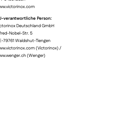
ww.victorinox.com
U-verantwortliche Person:
ictorinox Deutschland GmbH
fred-Nobel-Str. 5
E-79761 Waldshut-Tiengen
w.victorinox.com (Victorinox) /
ww.wenger.ch (Wenger)