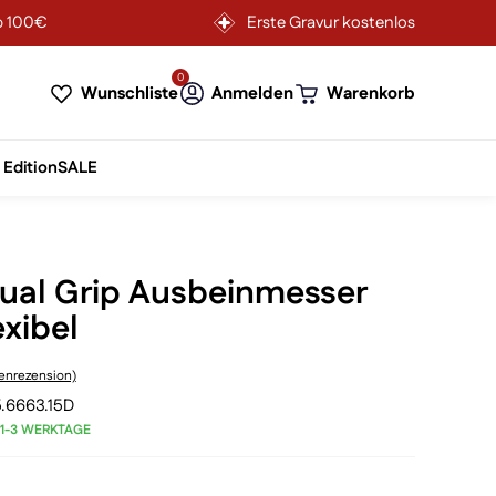
b 100€
Erste Gravur kostenlos
0
Wunschliste
Anmelden
Warenkorb
 Edition
SALE
Dual Grip Ausbeinmesser
xibel
nrezension)
.6663.15D
 1-3 WERKTAGE