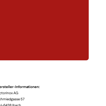
ersteller-Informationen:
ctorinox AG
chmiedgasse 57
H-6438 Ibach