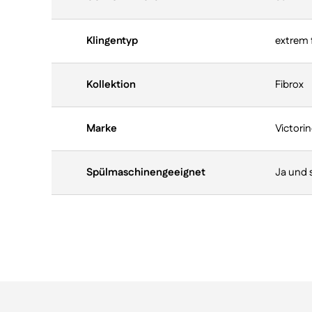
Klingentyp
extrem f
Kollektion
Fibrox
Marke
Victori
Spülmaschinengeeignet
Ja und s