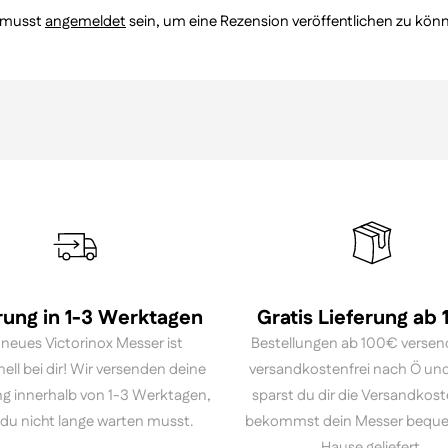
 musst
angemeldet
sein, um eine Rezension veröffentlichen zu kön
rung in 1-3 Werktagen
Gratis Lieferung ab
 neues Victorinox Messer ist
Bestellungen ab 100€ versen
nell bei dir! Wir versenden deine
versandkostenfrei nach Ö und
ng innerhalb von 1-3 Werktagen,
sparst du dir die Versandkos
du nicht lange warten musst.
bekommst dein Messer bequ
Hause geliefert.