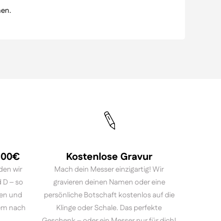
nen.
 100€
Kostenlose Gravur
den wir
Mach dein Messer einzigartig! Wir
 D – so
gravieren deinen Namen oder eine
ten und
persönliche Botschaft kostenlos auf die
em nach
Klinge oder Schale. Das perfekte
Geschenk – oder ein Messer nur für dich!