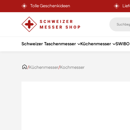
Tolle Geschenkideen
Lie
Schweizer Taschenmesser
Küchenmesser
SWIBO 
Zum Inhalt springen
/
Küchenmesser
/
Kochmesser