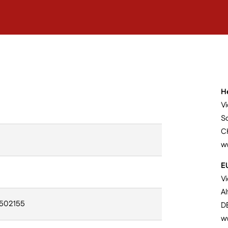
H
Vi
S
C
w
E
V
Al
0502155
D
ww