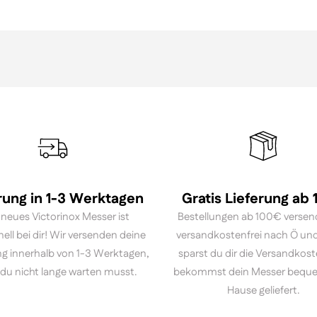
rung in 1-3 Werktagen
Gratis Lieferung ab
 neues Victorinox Messer ist
Bestellungen ab 100€ versen
nell bei dir! Wir versenden deine
versandkostenfrei nach Ö und
ng innerhalb von 1-3 Werktagen,
sparst du dir die Versandkos
du nicht lange warten musst.
bekommst dein Messer bequ
Hause geliefert.