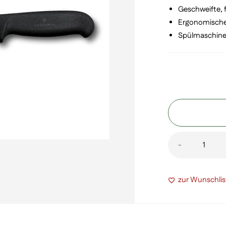
Geschweifte, f
Ergonomischer
Spülmaschine
Fibrox
-
Filetiermess
Menge
zur Wunschlis