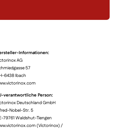
ersteller-Informationen:
ctorinox AG
chmiedgasse 57
H-6438 Ibach
ww.victorinox.com
U-verantwortliche Person:
ictorinox Deutschland GmbH
fred-Nobel-Str. 5
E-79761 Waldshut-Tiengen
w.victorinox.com (Victorinox) /