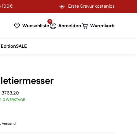
b 100€
Erste Gravur kostenlos
0
Wunschliste
Anmelden
Warenkorb
 Edition
SALE
iletiermesser
5.3763.20
 1-3 WERKTAGE
l. Versand