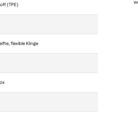
w
off (TPE)
fte, flexible Klinge
nox