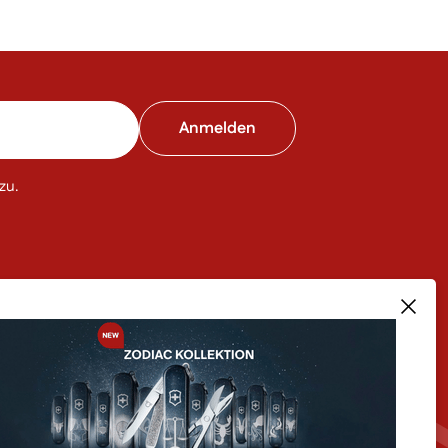
zu.
RODUKTE IM SHOP
ÜBER UNS
sere Bestseller
Team