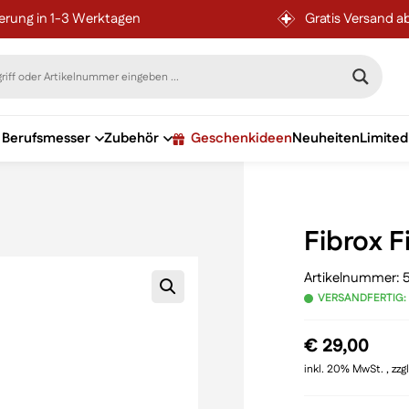
ferung in 1-3 Werktagen
Gratis Versand a
Berufsmesser
Zubehör
Geschenkideen
Neuheiten
Limited
Fibrox F
Artikelnummer:
VERSANDFERTIG:
€
29,00
inkl. 20% MwSt. , zzg