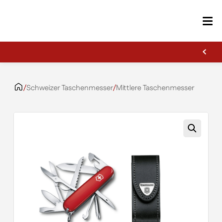
Erste Gravur kostenlos
Zum Inhalt springen
/
Schweizer Taschenmesser
/
Mittlere Taschenmesser