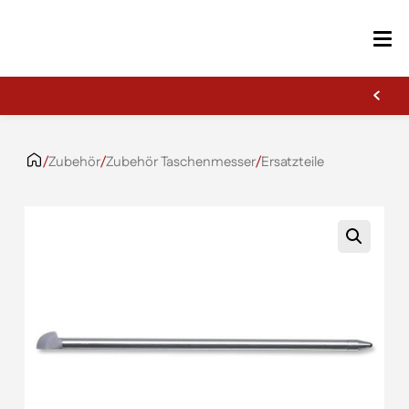
Erste Gravur kostenlos
Zum Inhalt springen
/
Zubehör
/
Zubehör Taschenmesser
/
Ersatzteile