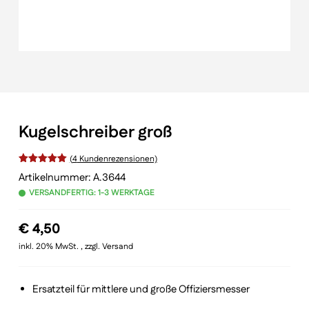
Kugelschreiber groß
(
4
Kundenrezensionen)
Bewertet
Artikelnummer:
A.3644
VERSANDFERTIG: 1-3 WERKTAGE
mit
von 5,
basierend
€
4,50
auf
inkl. 20% MwSt. , zzgl. Versand
Kundenbewertungen
Ersatzteil für mittlere und große Offiziersmesser