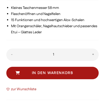
€ 74,00
€ 70,00.
Kleines Taschenmesser 58 mm
Flaschenöffnen und Nagelfeilen
15 Funktionen und hochwertigen Alox-Schalen
Mit Orangenschäler, Nagelhautschieber und passendes
Etui – Glattes Leder
Mini
-
+
Champ
Alox
Set
IN DEN WARENKORB
Menge
zur Wunschliste