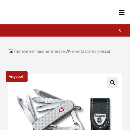
Erste Gravur kostenlos
Zum Inhalt springen
/
Schweizer Taschenmesser
/
Kleine Taschenmesser
Angebot!