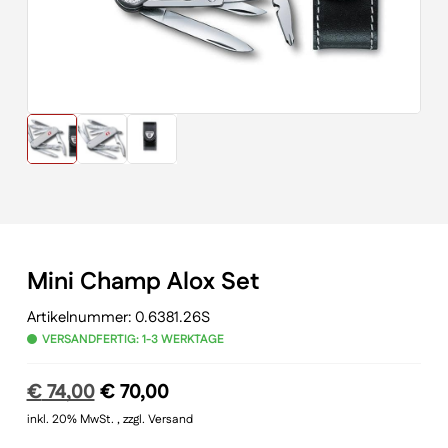
Mini Champ Alox Set
Artikelnummer:
0.6381.26S
VERSANDFERTIG: 1-3 WERKTAGE
Ursprünglicher
Aktueller
€
74,00
€
70,00
Preis
Preis
inkl. 20% MwSt. , zzgl. Versand
war:
ist: