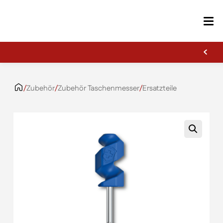
Erste Gravur kostenlos
Zum Inhalt springen
/
Zubehör
/
Zubehör Taschenmesser
/
Ersatzteile