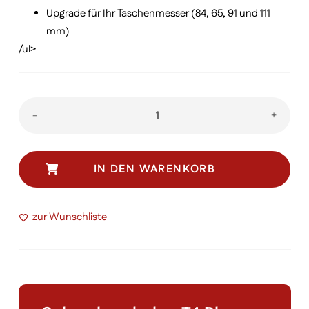
Upgrade für Ihr Taschenmesser (84, 65, 91 und 111
mm)
/ul>
Mini
-
+
Tool
Torx
Schraubendreher
IN DEN WARENKORB
T4
Menge
zur Wunschliste