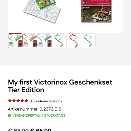
My first Victorinox Geschenkset
Tier Edition
(
1
Kundenrezension)
Bewertet
Artikelnummer:
0.2373.E1S
VERSANDFERTIG: 1-3 WERKTAGE
mit
von 5,
basierend
Ursprünglicher
Aktueller
€
68,00
€
65,00
auf