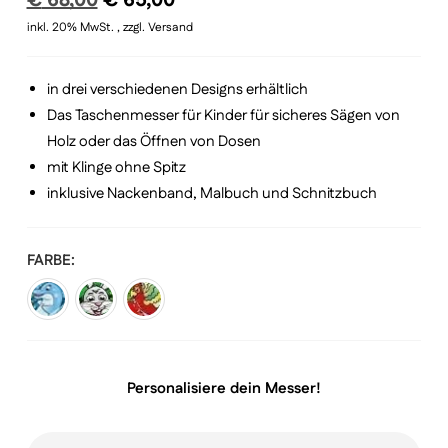
Preis
Preis
Kundenbewertung
inkl. 20% MwSt. , zzgl. Versand
war:
ist:
€ 68,00
€ 65,00.
in drei verschiedenen Designs erhältlich
Das Taschenmesser für Kinder für sicheres Sägen von
Holz oder das Öffnen von Dosen
mit Klinge ohne Spitz
inklusive Nackenband, Malbuch und Schnitzbuch
FARBE
Personalisiere dein Messer!