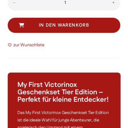
My
-
+
first
Victorinox
Geschenkset
IN DEN WARENKORB
Tier
Edition
zur Wunschliste
Menge
My First Victorinox
Geschenkset Tier Edition –
Perfekt für kleine Entdecker!
Das My First Victorinox Geschenkset Tier Edition
ist die ideale Wahl für junge Abenteurer, die
spielerisch den Umgang mit einem