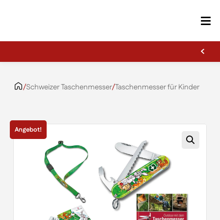
Erste Gravur kostenlos
Zum Inhalt springen
/
Schweizer Taschenmesser
/
Taschenmesser für Kinder
Angebot!