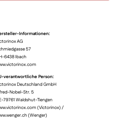
ersteller-Informationen:
ctorinox AG
chmiedgasse 57
H-6438 Ibach
ww.victorinox.com
U-verantwortliche Person:
ictorinox Deutschland GmbH
fred-Nobel-Str. 5
E-79761 Waldshut-Tiengen
w.victorinox.com (Victorinox) /
ww.wenger.ch (Wenger)