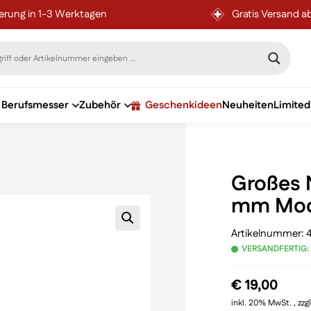
ferung in 1-3 Werktagen
Gratis Versand a
Berufsmesser
Zubehör
Geschenkideen
Neuheiten
Limited
Großes N
mm Mod
Artikelnummer:
VERSANDFERTIG:
€
19,00
inkl. 20% MwSt. , zzg