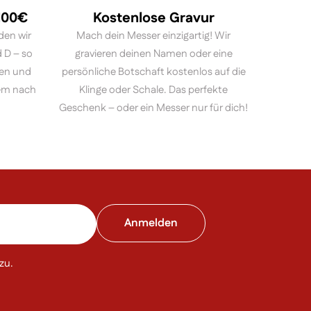
 100€
Kostenlose Gravur
den wir
Mach dein Messer einzigartig! Wir
 D – so
gravieren deinen Namen oder eine
ten und
persönliche Botschaft kostenlos auf die
em nach
Klinge oder Schale. Das perfekte
Geschenk – oder ein Messer nur für dich!
zu.