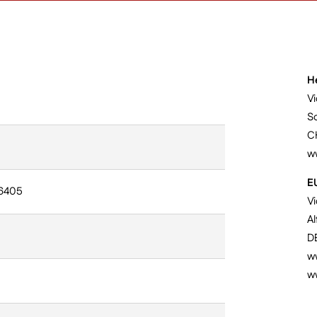
H
Vi
S
C
w
E
6405
V
Al
D
ww
w