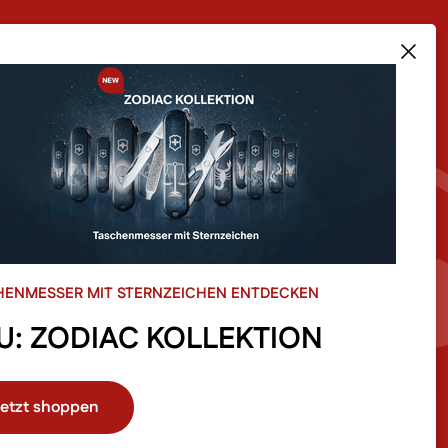
RODUKTE IM SHOP
ÜBER UNS
sere Bestseller
Team
euheiten
Unsere Story
le
Filialen
le Kategorien im Shop
Blog
Newsletter Anmeldung
HENMESSER MIT STERNZEICHEN ENTDECKEN
U: ZODIAC KOLLEKTION
etzt shoppen