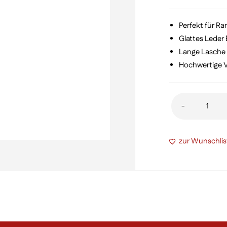
Perfekt für Ra
Glattes Leder 
Lange Lasche 
Hochwertige V
Großes
-
Nylon-
Gürteletui
zur Wunschlis
für
130
mm
Modelle
Menge