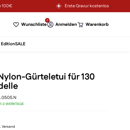
b 100€
Erste Gravur kostenlos
0
Wunschliste
Anmelden
Warenkorb
 Edition
SALE
ylon-Gürteletui für 130
elle
4.0505.N
 1-3 WERKTAGE
l. Versand