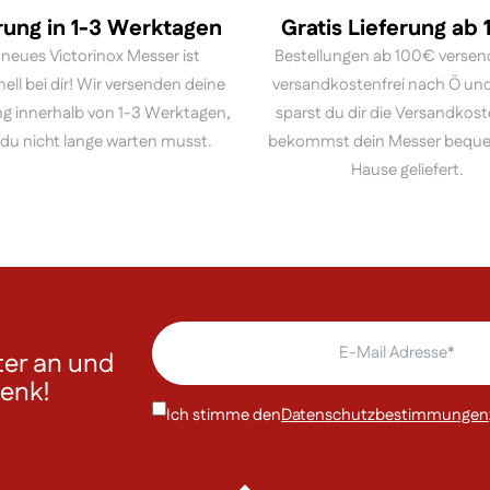
rung in 1-3 Werktagen
Gratis Lieferung ab
 neues Victorinox Messer ist
Bestellungen ab 100€ versen
nell bei dir! Wir versenden deine
versandkostenfrei nach Ö und
ng innerhalb von 1-3 Werktagen,
sparst du dir die Versandkos
du nicht lange warten musst.
bekommst dein Messer bequ
Hause geliefert.
er an und
henk!
Ich stimme den
Datenschutzbestimmungen