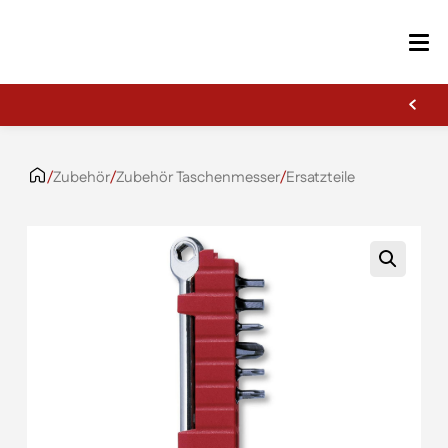
Erste Gravur kostenlos
Zum Inhalt springen
/
Zubehör
/
Zubehör Taschenmesser
/
Ersatzteile