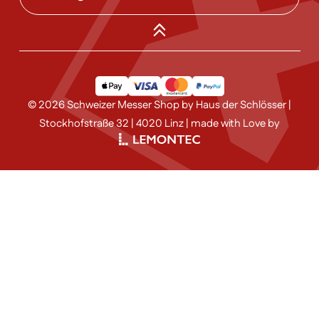
© 2026 Schweizer Messer Shop by Haus der Schlösser |
Stockhofstraße 32 | 4020 Linz | made with Love by