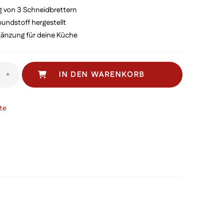
,90
€ 13,00.
 von 3 Schneidbrettern
undstoff hergestellt
gänzung für deine Küche
tter
IN DEN WARENKORB
+
te