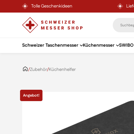
Tolle Geschenkideen
Lie
Schweizer Taschenmesser
Küchenmesser
SWIBO 
Zum Inhalt springen
/
Zubehör
/
Küchenhelfer
Angebot!