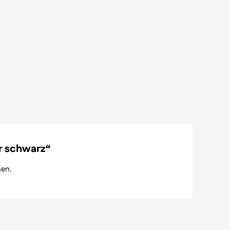
r schwarz“
nen.