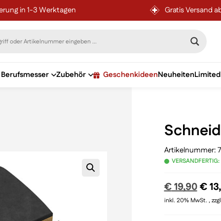
ferung in 1-3 Werktagen
Gratis Versand a
Berufsmesser
Zubehör
Geschenkideen
Neuheiten
Limited
Schneid
Artikelnummer:
7
VERSANDFERTIG:
Ursp
€
19,90
€
13
Prei
inkl. 20% MwSt. , zzg
war: