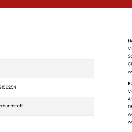
H
Vi
S
C
w
E
9156254
V
Al
erbundstoff
D
ww
w