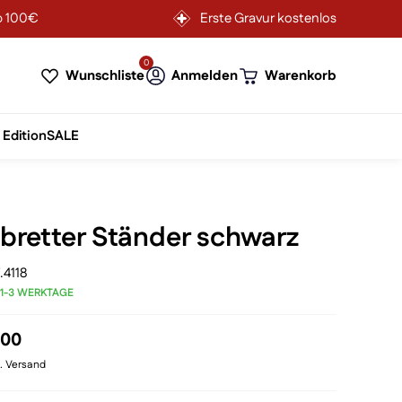
b 100€
Erste Gravur kostenlos
0
Wunschliste
Anmelden
Warenkorb
 Edition
SALE
bretter Ständer schwarz
.4118
 1-3 WERKTAGE
rünglicher
Aktueller
,00
s
Preis
l. Versand
ist: