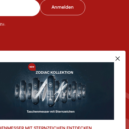
zu.
RODUKTE IM SHOP
ÜBER UNS
sere Bestseller
Team
euheiten
Unsere Story
le
Filialen
le Kategorien im Shop
Blog
Newsletter Anmeldung
HENMESSER MIT STERNZEICHEN ENTDECKEN