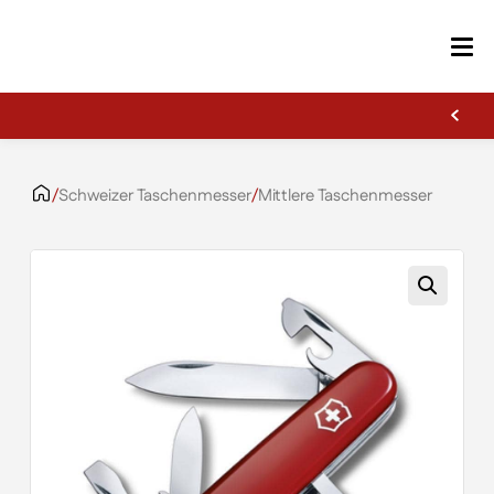
Erste Gravur kostenlos
Zum Inhalt springen
/
Schweizer Taschenmesser
/
Mittlere Taschenmesser