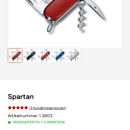
Spartan
(
3
Kundenrezensionen)
Bewertet
Artikelnummer:
1.3603
VERSANDFERTIG: 1-3 WERKTAGE
mit
von 5,
basierend