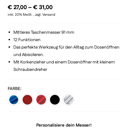
Preisspanne:
€
27,00
–
€
31,00
auf
€ 27,00
inkl. 20% MwSt. , zzgl. Versand
Kundenbewertungen
bis
€ 31,00
Mittleres Taschenmesser 91 mm
12 Funktionen
Das perfekte Werkzeug für den Alltag zum Dosenöffnen
und Abisolieren.
Mit Korkenzieher und einem Dosenöffner mit kleinem
Schraubendreher
FARBE
Personalisiere dein Messer!