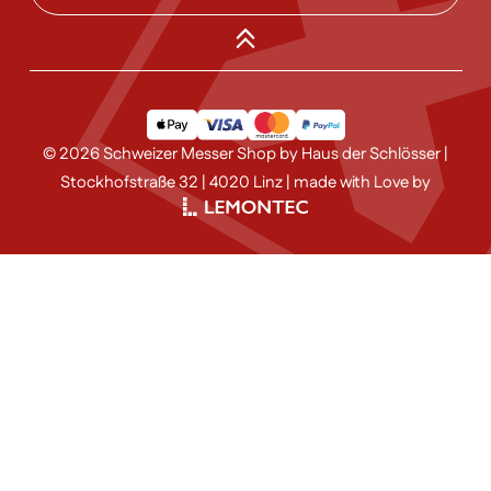
© 2026 Schweizer Messer Shop by Haus der Schlösser |
Stockhofstraße 32 | 4020 Linz | made with Love by