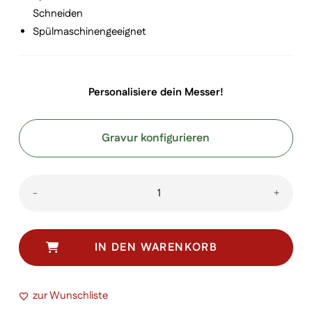
Schneiden
Spülmaschinengeeignet
Personalisiere dein Messer!
Gravur konfigurieren
SWIBO
-
+
Fischfiletiermesser
flexible
schmale
IN DEN WARENKORB
Klinge
mit
zur Wunschliste
Entschupper