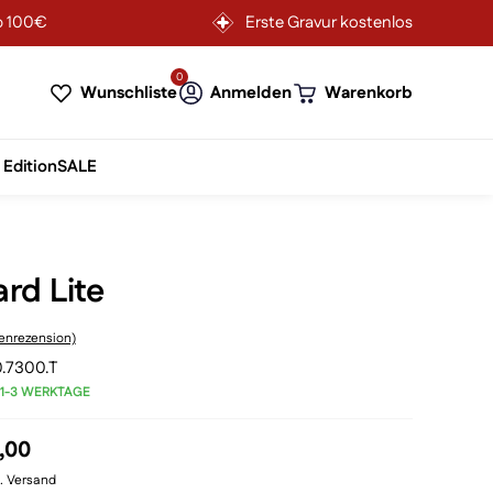
b 100€
Erste Gravur kostenlos
0
Wunschliste
Anmelden
Warenkorb
 Edition
SALE
rd Lite
nrezension)
.7300.T
 1-3 WERKTAGE
rünglicher
Aktueller
,00
s
Preis
l. Versand