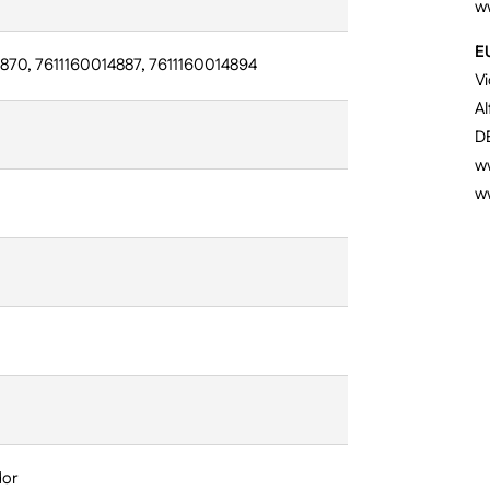
w
E
870, 7611160014887, 7611160014894
V
Al
D
ww
w
dor