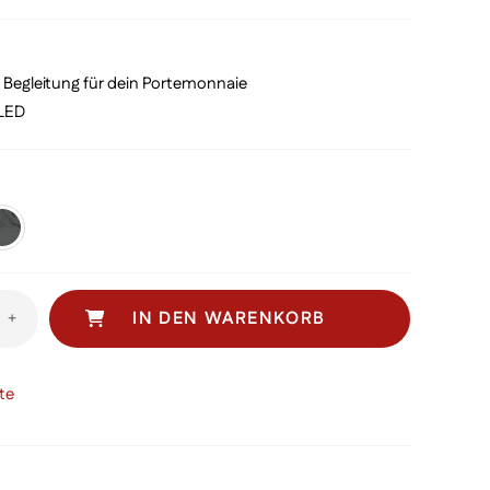
ist:
,00
€ 38,00.
e Begleitung für dein Portemonnaie
 LED
IN DEN WARENKORB
+
te