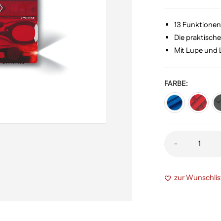
war:
€ 41
13 Funktionen
Die praktisch
Mit Lupe und
FARBE
Swiss
-
Card
Lite
zur Wunschlis
Menge