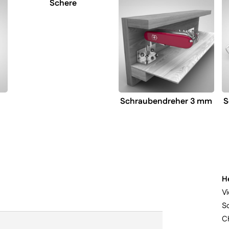
Schere
Schraubendreher 3 mm
S
H
Vi
S
C