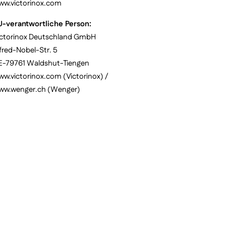
ww.victorinox.com
U-verantwortliche Person:
ictorinox Deutschland GmbH
fred-Nobel-Str. 5
E-79761 Waldshut-Tiengen
w.victorinox.com (Victorinox) /
ww.wenger.ch (Wenger)