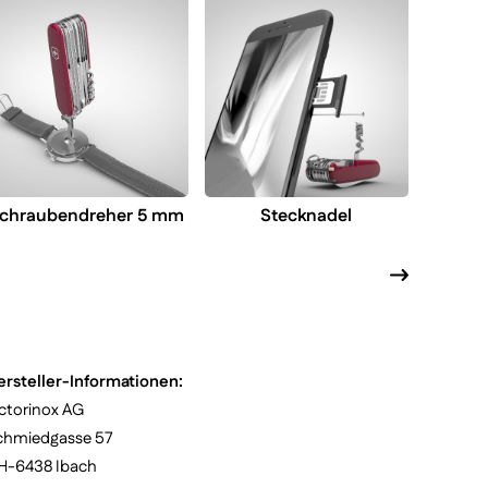
Schra
chraubendreher 5 mm
Stecknadel
ersteller-Informationen:
ctorinox AG
chmiedgasse 57
H-6438 Ibach