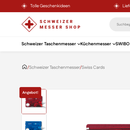
Tolle Geschenkideen
Lie
Schweizer Taschenmesser
Küchenmesser
SWIBO 
Zum Inhalt springen
/
Schweizer Taschenmesser
/
Swiss Cards
Angebot!