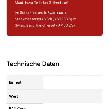
Must-have für jeden Grillmeister!
Im Set enthalten: 1x Swisslcassic
Steakmesserset (6 Stk.) (6.7233.6) 1x
Swissclassic Tranchierset (6.7133.2G)
Technische Daten
Einheit
Wert
EAN Code