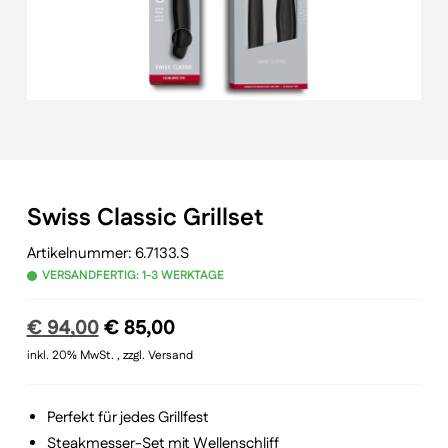
Swiss Classic Grillset
Artikelnummer:
6.7133.S
VERSANDFERTIG: 1-3 WERKTAGE
Ursprünglicher
Aktueller
€
94,00
€
85,00
Preis
Preis
inkl. 20% MwSt. , zzgl. Versand
war:
ist:
€ 94,00
€ 85,00.
Perfekt für jedes Grillfest
Steakmesser-Set mit Wellenschliff