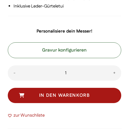
Inklusive Leder-Gürteletui
Personalisiere dein Messer!
Gravur konfigurieren
Swiss
-
+
Tool
X
mit
IN DEN WARENKORB
Leder
Etui
zur Wunschliste
Menge