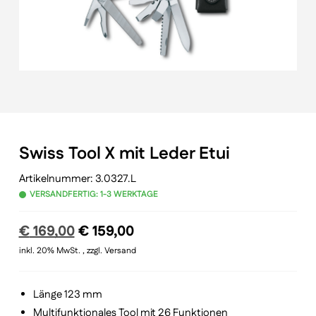
Swiss Tool X mit Leder Etui
Artikelnummer:
3.0327.L
VERSANDFERTIG: 1-3 WERKTAGE
Ursprünglicher
Aktueller
€
169,00
€
159,00
Preis
Preis
inkl. 20% MwSt. , zzgl. Versand
war:
ist:
€ 169,00
€ 159,00.
Länge 123 mm
Multifunktionales Tool mit 26 Funktionen